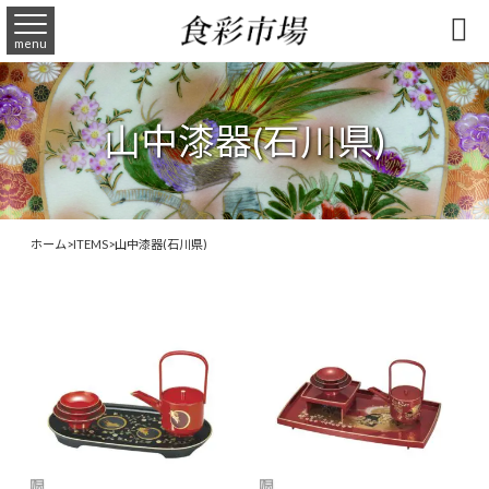

menu
山中漆器(石川県)
ホーム
>
ITEMS
>
山中漆器(石川県)