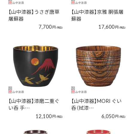
【山中漆器】うさぎ唐草
【山中漆器】京雅 胴張屠
屠蘇器
蘇器
7,700
17,600
円
円
(税込)
(税込)
【山中漆器】漆磨二重ぐ
【山中漆器】MORI ぐい
い呑 手…
呑（拭漆…
12,100
6,050
円
円
(税込)
(税込)