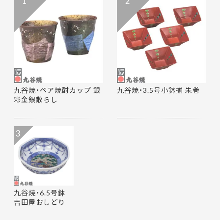
1
2
九谷焼・ペア焼酎カップ 銀
九谷焼・3.5号小鉢揃 朱巻
彩金銀散らし
3
九谷焼・6.5号鉢
吉田屋おしどり