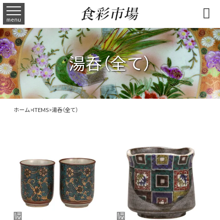

menu
湯呑（全て）
ホーム
>
ITEMS
>
湯呑（全て）