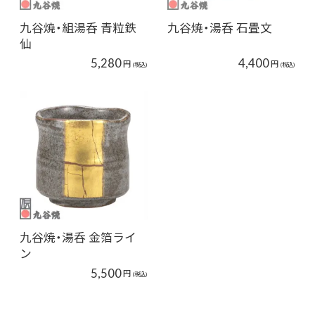
九谷焼・組湯呑 青粒鉄
九谷焼・湯呑 石畳文
仙
5,280
4,400
円
円
(税込)
(税込)
九谷焼・湯呑 金箔ライ
ン
5,500
円
(税込)