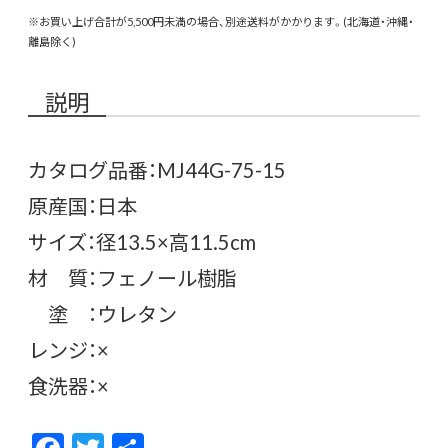
※お買い上げ合計が5,500円未満の場合、別途送料がかかります。(北海道・沖縄・
離島除く)
説明
カタログ品番：MJ44G-75-15
原産国：日本
サイズ：径13.5×高11.5cm
材 質：フェノール樹脂
塗 ：ウレタン
レンジ：×
食洗器：×