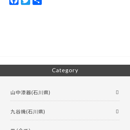
F
T
共
ac
w
有
e
itt
b
er
o
o
k
Category
山中漆器(石川県)
九谷焼(石川県)