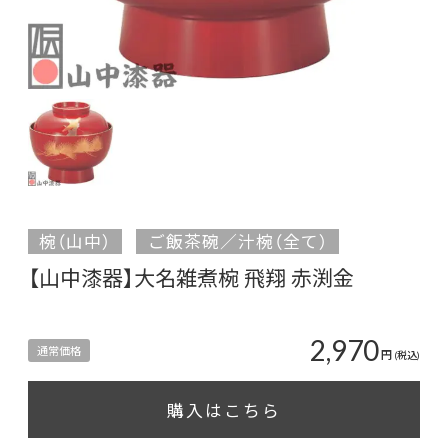
椀（山中）
ご飯茶碗／汁椀（全て）
【山中漆器】大名雑煮椀 飛翔 赤渕金
2,970
通常価格
円
(税込)
購入はこちら