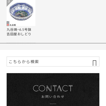
3
九谷焼・6.5号鉢
吉田屋おしどり