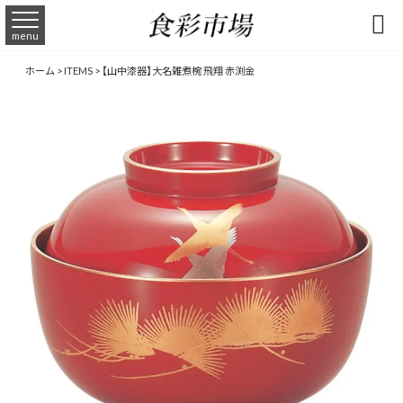

menu
ホーム
>
ITEMS
>
【山中漆器】大名雑煮椀 飛翔 赤渕金