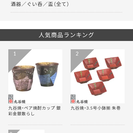
酒器／ぐい呑／盃（全て）
人気商品ランキング
1
2
九谷焼・ペア焼酎カップ 銀
九谷焼・3.5号小鉢揃 朱巻
彩金銀散らし