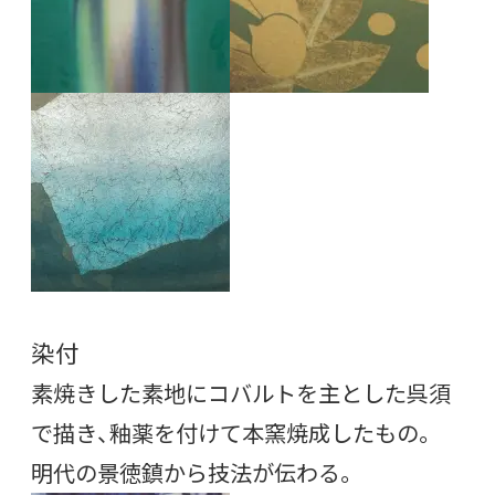
染付
素焼きした素地にコバルトを主とした呉須
で描き、釉薬を付けて本窯焼成したもの。
明代の景徳鎮から技法が伝わる。