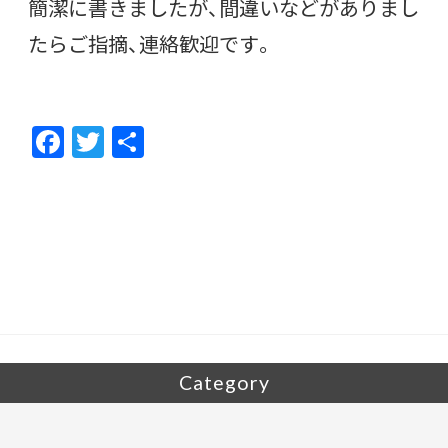
簡潔に書きましたが、間違いなどがありまし
たらご指摘、連絡歓迎です。
F
T
共
ac
w
有
e
itt
b
er
o
o
k
Category