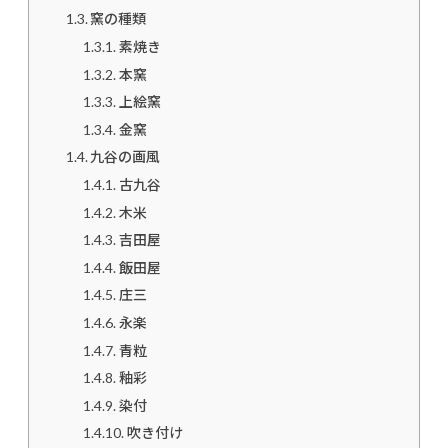
窯の種類
素焼き
本窯
上絵窯
金窯
九谷の画風
古九谷
木米
吉田屋
飯田屋
庄三
永楽
青粒
釉彩
染付
吹き付け