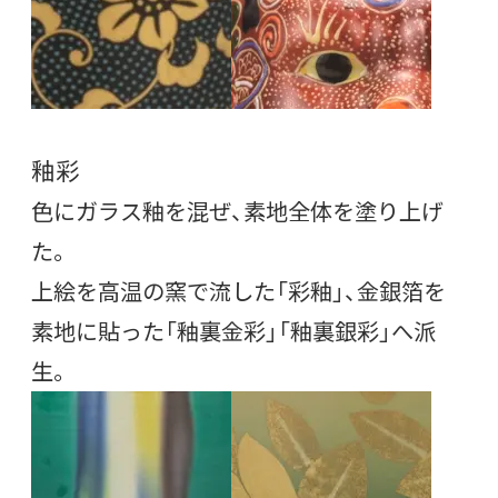
釉彩
色にガラス釉を混ぜ、素地全体を塗り上げ
た。
上絵を高温の窯で流した「彩釉」、金銀箔を
素地に貼った「釉裏金彩」「釉裏銀彩」へ派
生。