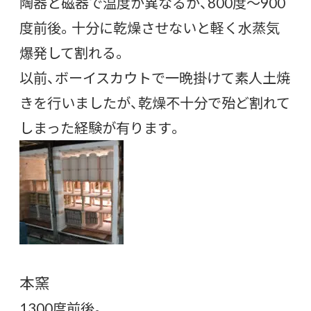
陶器と磁器で温度が異なるが、800度～900
度前後。十分に乾燥させないと軽く水蒸気
爆発して割れる。
以前、ボーイスカウトで一晩掛けて素人土焼
きを行いましたが、乾燥不十分で殆ど割れて
しまった経験が有ります。
本窯
1300度前後。