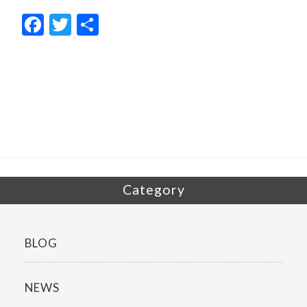
F
T
共
ac
w
有
e
itt
b
er
o
o
k
Category
BLOG
NEWS