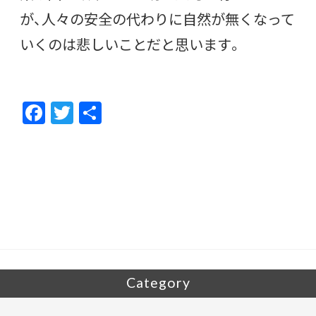
が、人々の安全の代わりに自然が無くなって
いくのは悲しいことだと思います。
F
T
共
ac
w
有
e
itt
b
er
o
o
k
Category